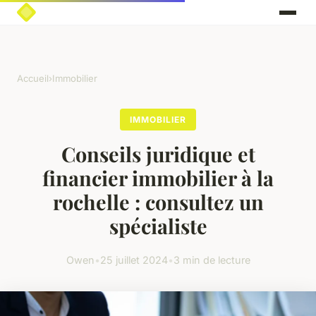
Accueil
›
Immobilier
IMMOBILIER
Conseils juridique et
financier immobilier à la
rochelle : consultez un
spécialiste
Owen
•
25 juillet 2024
•
3 min de lecture