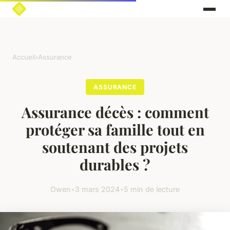
Accueil
›
Assurance
ASSURANCE
Assurance décès : comment
protéger sa famille tout en
soutenant des projets
durables ?
Owen
•
3 mars 2024
•
5 min de lecture