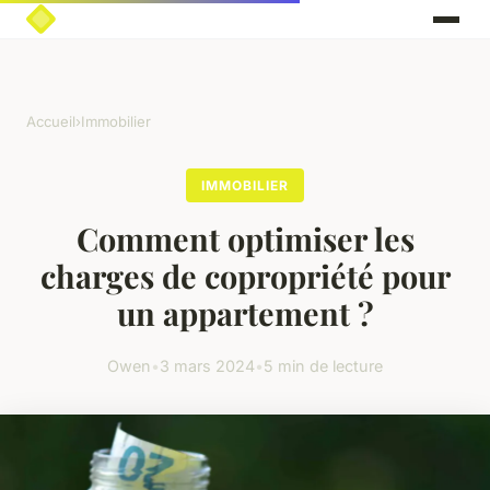
Accueil
›
Immobilier
IMMOBILIER
Comment optimiser les
charges de copropriété pour
un appartement ?
Owen
•
3 mars 2024
•
5 min de lecture