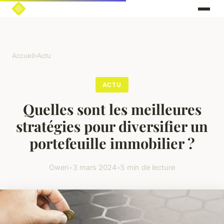
Accueil
›
Actu
ACTU
Quelles sont les meilleures
stratégies pour diversifier un
portefeuille immobilier ?
Owen
•
3 mars 2024
•
5 min de lecture