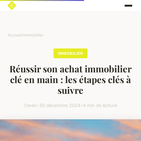
Accueil
›
Immobilier
IMMOBILIER
Réussir son achat immobilier
clé en main : les étapes clés à
suivre
Owen
•
30 décembre 2024
•
4 min de lecture